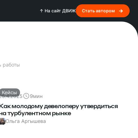
↑ На сайт ДВИЖ
Стать автором
ь работы
Кейсы
25.4.2025
9
мин
Как молодому девелоперу утвердиться
на турбулентном рынке
Ольга Аргышева