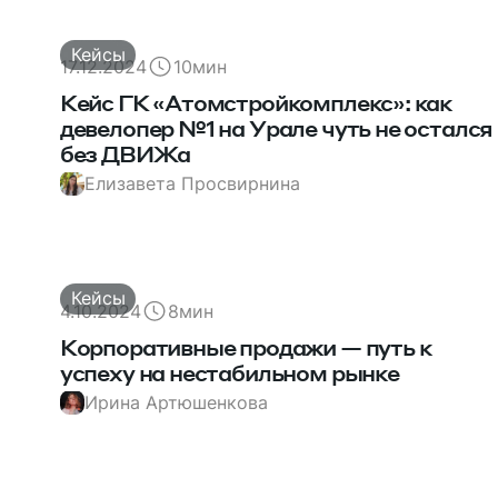
Кейсы
17.12.2024
10
мин
Кейс ГК «Атомстройкомплекс»: как
девелопер №1 на Урале чуть не остался
без ДВИЖа
Елизавета Просвирнина
Кейсы
4.10.2024
8
мин
Корпоративные продажи — путь к
успеху на нестабильном рынке
Ирина Артюшенкова