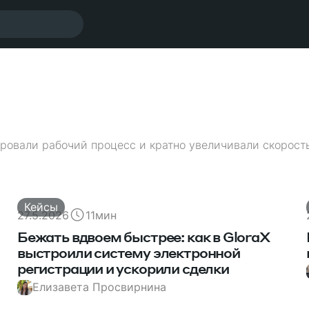
ровали рабочий процесс и кратно увеличивали скорост
Кейсы
27.5.2026
11
мин
Бежать вдвоем быстрее: как в GloraX
выстроили систему электронной
регистрации и ускорили сделки
Елизавета Просвирнина