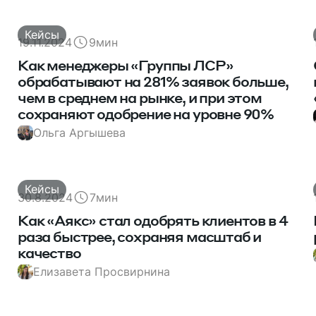
Кейсы
19.11.2024
9
мин
Как менеджеры «Группы ЛСР»
обрабатывают на 281% заявок больше,
чем в среднем на рынке, и при этом
сохраняют одобрение на уровне 90%
Ольга Аргышева
Кейсы
30.8.2024
7
мин
Как «Аякс» стал одобрять клиентов в 4
раза быстрее, сохраняя масштаб и
качество
Елизавета Просвирнина