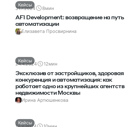
Кейсы
31.7.2024
8
мин
AFI Development: возвращение на путь
автоматизации
Елизавета Просвирнина
Кейсы
24.4.2024
12
мин
Эксклюзив от застройщиков, здоровая
конкуренция и автоматизация: как
работает одно из крупнейших агентств
недвижимости Москвы
Ирина Артюшенкова
Кейсы
12.2.2024
10
мин