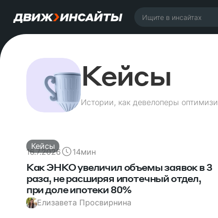
Кейсы
Истории, как девелоперы оптимизи
Кейсы
16.7.2026
14
мин
Как ЭНКО увеличил объемы заявок в 3
раза, не расширяя ипотечный отдел,
при доле ипотеки 80%
Елизавета Просвирнина