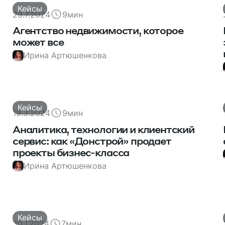
Кейсы
23.7.2024
9
мин
Агентство недвижимости, которое
может все
Ирина Артюшенкова
Кейсы
19.3.2024
9
мин
Аналитика, технологии и клиентский
сервис: как «Донстрой» продает
проекты бизнес-класса
Ирина Артюшенкова
Кейсы
30.1.2024
7
мин