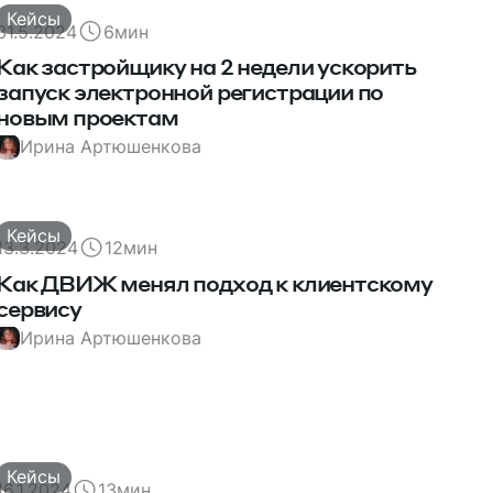
Кейсы
31.5.2024
6
мин
Как застройщику на 2 недели ускорить
запуск электронной регистрации по
новым проектам
Ирина Артюшенкова
Кейсы
13.3.2024
12
мин
Как ДВИЖ менял подход к клиентскому
сервису
Ирина Артюшенкова
Кейсы
16.1.2024
13
мин