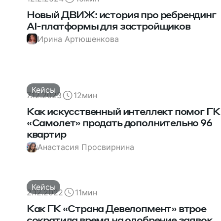
Новый ДВИЖ: история про ребрендинг
AI-платформы для застройщиков
Ирина Артюшенкова
Кейсы
7.12.2023
12
мин
Как искусственный интеллект помог ГК
«Самолет» продать дополнительно 96
квартир
Анастасия Просвирнина
Кейсы
2.12.2022
11
мин
Как ГК «Страна Девелопмент» втрое
сократила время на одобрение заявок