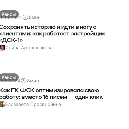
Кейсы
16.10.2024
8
мин
Сохранять историю и идти в ногу с
клиентами: как работает застройщик
«ДСК-1»
Ирина Артюшенкова
Кейсы
16.8.2024
8
мин
Как ГК ФСК оптимизировала свою
работу: вместо 16 писем — один клик
Елизавета Просвирнина