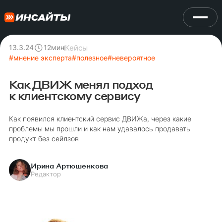
Кейсы
13.3.24
12
мин
#
мнение эксперта
#
полезное
#
невероятное
Как ДВИЖ менял подход
к клиентскому сервису
Как появился клиентский сервис ДВИЖа, через какие
проблемы мы прошли и как нам удавалось продавать
продукт без сейлзов
Ирина Артюшенкова
Редактор