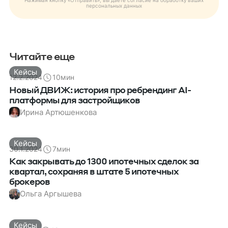
Нажимая кнопку «Отправить», вы даете согласие на обработку ваших
персональных данных
Читайте еще
Кейсы
12.2.2024
10
мин
Новый ДВИЖ: история про ребрендинг AI-
платформы для застройщиков
Ирина Артюшенкова
Кейсы
30.1.2024
7
мин
Как закрывать до 1300 ипотечных сделок за
квартал, сохраняя в штате 5 ипотечных
брокеров
Ольга Аргышева
Кейсы