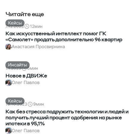
Читайте еще
Кейсы
7.12.2023
12
мин
Как искусственный интеллект помог ГК
«Самолет» продать дополнительно 96 квартир
Анастасия Просвирнина
Инсайты
1.1.2023
6
мин
Новое в ДВИЖе
Олег Павлов
Кейсы
18.10.2023
9
мин
Как без стресса подружить технологии и людей и
получить лучший процент одобрения на рынке
ипотеки в 95,1%
Олег Павлов