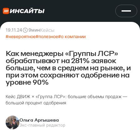
Кейсы
19.11.24
9
мин
#
невероятное
#
полезное
#
о компании
Как менеджеры «Группы ЛСР»
обрабатывают на 281% заявок
больше, чем в среднем на рынке, и
при этом сохраняют одобрение на
уровне 90%
Кейс ДВИЖ × «Группа ЛСР»: большие объемы продаж —
большой процент одобрения
Ольга Аргышева
Экс-главный редактор