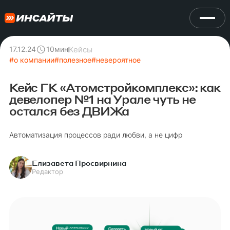
Кейсы
17.12.24
10
мин
#
о компании
#
полезное
#
невероятное
Кейс ГК «Атомстройкомплекс»: как
девелопер №1 на Урале чуть не
остался без ДВИЖа
Автоматизация процессов ради любви, а не цифр
Елизавета Просвирнина
Редактор