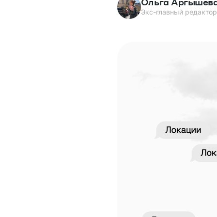
Ольга Аргышев
Экс-главный редактор