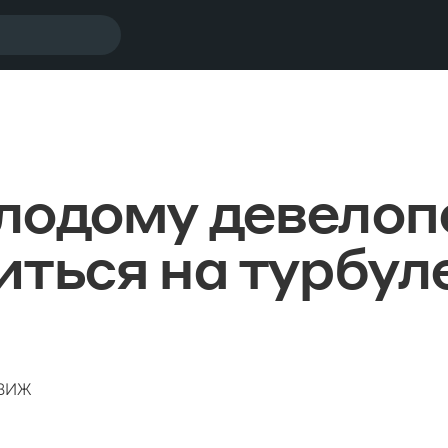
лодому девелоп
иться на турбу
ДВИЖ