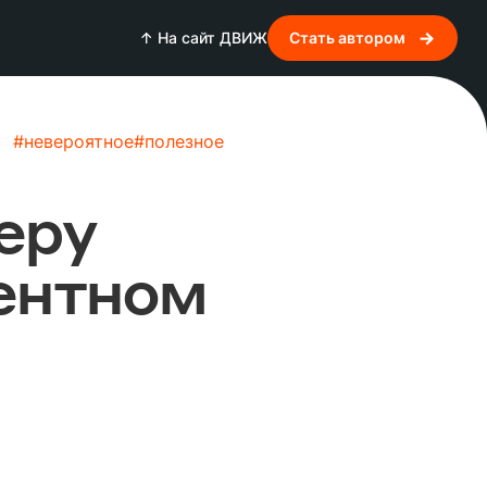
↑ На сайт ДВИЖ
Стать автором
#
невероятное
#
полезное
еру
лентном