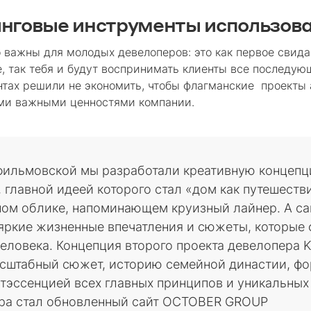
нговые инструменты использов
 важны для молодых девелоперов: это как первое свидан
, так тебя и будут воспринимать клиенты все последую
тах решили не экономить, чтобы флагманские проекты
ыми важными ценностями компании.
сфильмовской мы разработали креативную концепц
 главной идеей которого стал «дом как путешестви
ном облике, напоминающем круизный лайнер. А са
яркие жизненные впечатления и сюжеты, которы
еловека. Концепция второго проекта девелопера 
асштабный сюжет, историю семейной династии, 
нтэссенцией всех главных принципов и уникальных
ера стал обновленный сайт OCTOBER GROUP