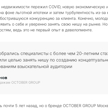
к недвижимости пережил COVID, новую экономическую 
на фоне льготной ипотеки и затем турбулентность из-за
бострившуюся конкуренцию за клиента. Конечно, молодо
аявить о себе и уверенно занять свою нишу на рынке. 
стям, ведь это не первый опыт в девелопменте.
обрались специалисты с более чем 20-летним ста
или целью занять нишу по созданию концептуально
ваниям взыскательной аудитории
нов
одажам OCTOBER GROUP
 почти 5 лет назад, но о бренде OCTOBER GROUP Москва