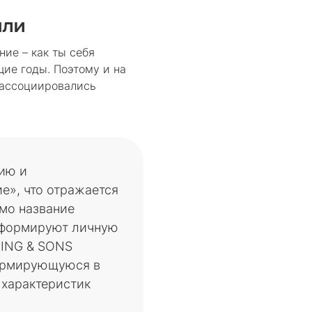
али
ие – как ты себя
щие годы. Поэтому и на
 ассоциировались
ию и
е», что отражается
мо название
е формируют личную
KING & SONS
формирующуюся в
 характеристик