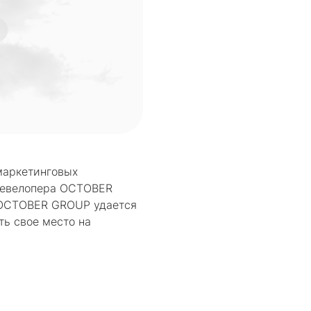
маркетинговых
 девелопера OCTOBER
з OCTOBER GROUP удается
ть свое место на