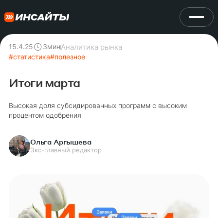
Аналитика рынка
15.4.25
3
мин
#
статистика
#
полезное
Итоги марта
Высокая доля субсидированных программ с высоким
процентом одобрения
Ольга Аргышева
Экс-главный редактор