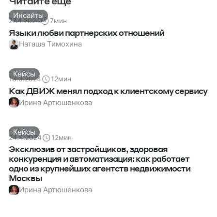
Читайте еще
Инсайты
27.4.2024
7
мин
Языки любви партнерских отношений
Наташа Тимохина
Кейсы
13.3.2024
12
мин
Как ДВИЖ менял подход к клиентскому сервису
Ирина Артюшенкова
Кейсы
24.4.2024
12
мин
Эксклюзив от застройщиков, здоровая
конкуренция и автоматизация: как работает
одно из крупнейших агентств недвижимости
Москвы
Ирина Артюшенкова