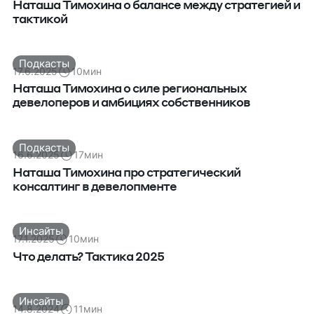
Наташа Тимохина о балансе между стратегией и
тактикой
Подкасты
17.6.2025
10
мин
Наташа Тимохина о силе региональных
девелоперов и амбициях собственников
Подкасты
16.6.2025
17
мин
Наташа Тимохина про стратегический
консалтинг в девелопменте
Инсайты
17.1.2025
10
мин
Что делать? Тактика 2025
Инсайты
14.8.2024
11
мин