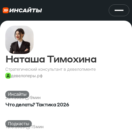
Наташа Тимохина
Стратегический консультант в девелопменте
девелоперы.рф
Инсайты
23.1.2026
9
мин
Что делать? Тактика 2026
Подкасты
18.6.2025
15
мин