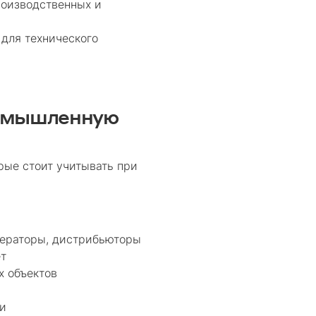
оизводственных и
для технического
ромышленную
ые стоит учитывать при
ператоры, дистрибьюторы
ет
х объектов
чи