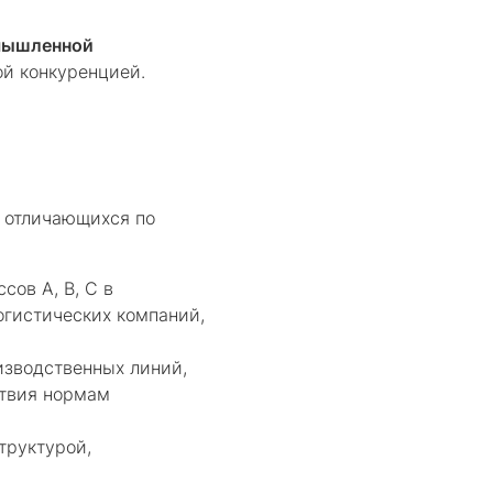
мышленной
ой конкуренцией.
, отличающихся по
сов A, B, C в
огистических компаний,
зводственных линий,
ствия нормам
труктурой,