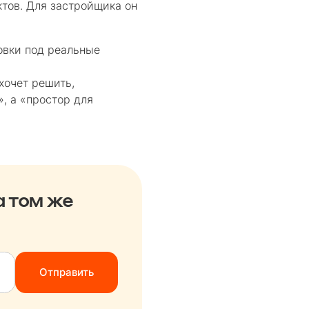
тов. Для застройщика он
овки под реальные
хочет решить,
, а «простор для
а том же