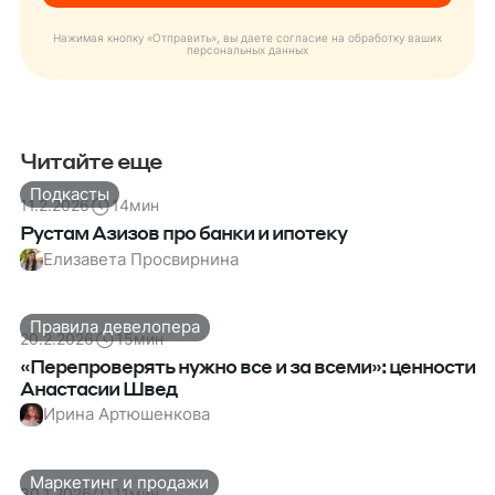
Нажимая кнопку «Отправить», вы даете согласие на обработку ваших
персональных данных
Читайте еще
Подкасты
11.2.2026
14
мин
Рустам Азизов про банки и ипотеку
Елизавета Просвирнина
Правила девелопера
20.2.2026
15
мин
«Перепроверять нужно все и за всеми»: ценности
Анастасии Швед
Ирина Артюшенкова
Маркетинг и продажи
30.1.2026
11
мин