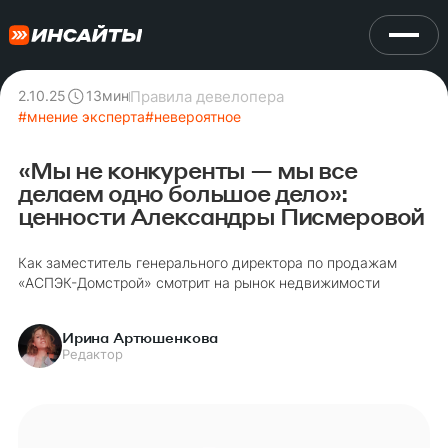
Правила девелопера
2.10.25
13
мин
#
мнение эксперта
#
невероятное
«Мы не конкуренты — мы все
делаем одно большое дело»:
ценности Александры Писмеровой
Как заместитель генерального директора по продажам
«АСПЭК-Домстрой» смотрит на рынок недвижимости
Ирина Артюшенкова
Редактор