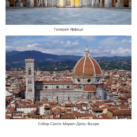
Галерея Уффици
Собор Санта-Мария-Дель-Фьоре