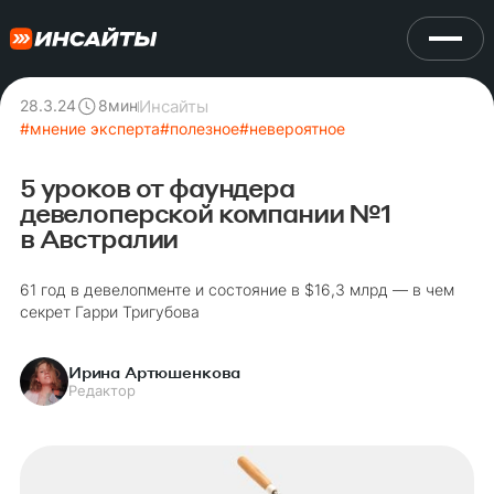
Инсайты
28.3.24
8
мин
#
мнение эксперта
#
полезное
#
невероятное
5 уроков от фаундера
девелоперской компании №1
в Австралии
61 год в девелопменте и состояние в $16,3 млрд — в чем
секрет Гарри Тригубова
Ирина Артюшенкова
Редактор