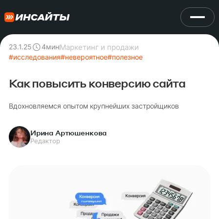
Маркетинг и продажи
23.1.25
4
мин
#
исследования
#
невероятное
#
полезное
Как повысить конверсию сайта
Вдохновляемся опытом крупнейших застройщиков
Ирина Артюшенкова
Редактор