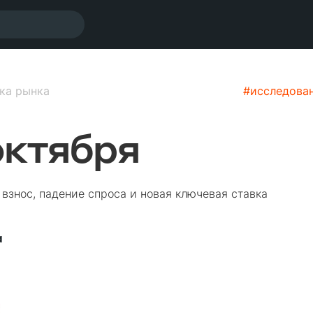
ка рынка
#
исследова
октября
взнос, падение спроса и новая ключевая ставка
а