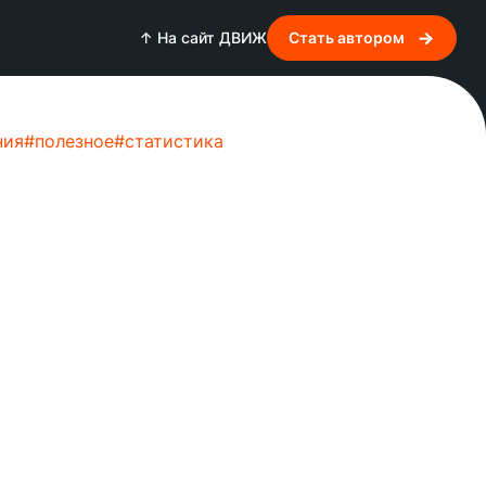
↑ На сайт ДВИЖ
Стать автором
ния
#
полезное
#
статистика