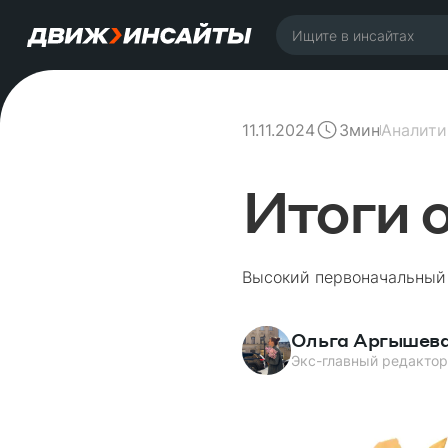
11.11.2024
Аналити
3
мин
Итоги 
Высокий первоначальный 
Ольга Аргышев
Экс-главный редактор