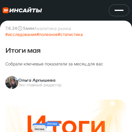
Аналитика рынка
7.6.24
5
мин
#
исследования
#
полезное
#
статистика
Итоги мая
Собрали ключевые показатели за месяц для вас
Ольга Аргышева
Экс-главный редактор