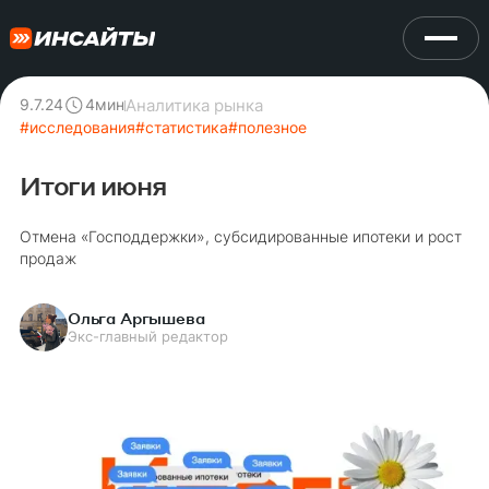
Аналитика рынка
9.7.24
4
мин
#
исследования
#
статистика
#
полезное
Итоги июня
Отмена «Господдержки», субсидированные ипотеки и рост
продаж
Ольга Аргышева
Экс-главный редактор