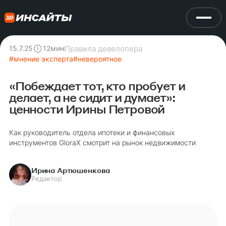
Правила девелопера
15.7.25
12
мин
#
мнение эксперта
#
невероятное
«Побеждает тот, кто пробует и
делает, а не сидит и думает»:
ценности Ирины Петровой
Как руководитель отдела ипотеки и финансовых
инструментов GloraX смотрит на рынок недвижимости
Ирина Артюшенкова
Редактор