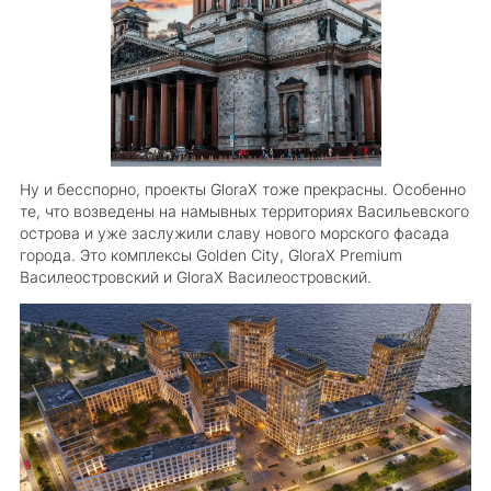
Ну и бесспорно, проекты GloraX тоже прекрасны. Особенно
те, что возведены на намывных территориях Васильевского
острова и уже заслужили славу нового морского фасада
города. Это комплексы Golden City, GloraX Premium
Василеостровский и GloraX Василеостровский.