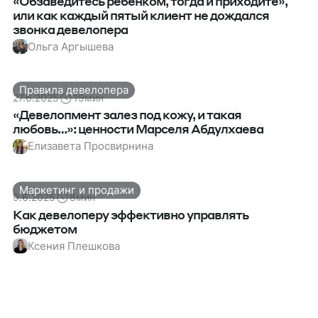
«Обзаведитесь ребенком, тогда и приходите»,
или как каждый пятый клиент не дождался
звонка девелопера
Ольга Аргышева
Правила девелопера
27.6.2025
19
мин
«Девелопмент залез под кожу, и такая
любовь…»: ценности Марселя Абдулхаева
Елизавета Просвирнина
Маркетинг и продажи
9.6.2025
8
мин
Как девелоперу эффективно управлять
бюджетом
Ксения Плешкова