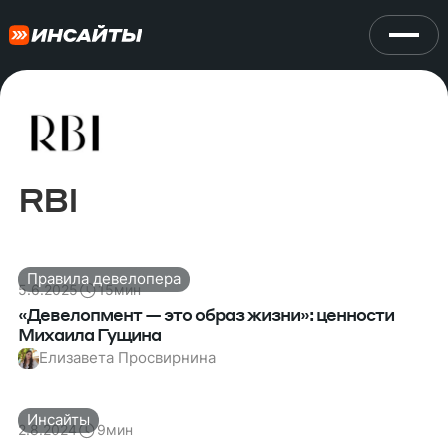
RBI
Правила девелопера
5.6.2025
15
мин
«Девелопмент — это образ жизни»: ценности
Михаила Гущина
Елизавета Просвирнина
Инсайты
2.8.2024
9
мин