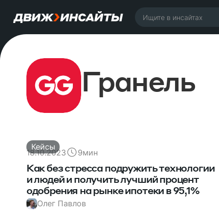
Гранель
Кейсы
18.10.2023
9
мин
Как без стресса подружить технологии
и людей и получить лучший процент
одобрения на рынке ипотеки в 95,1%
Олег Павлов