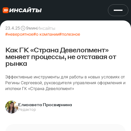
Инсайты
23.4.25
9
мин
#
невероятное
#
о компании
#
полезное
Как ГК «Страна Девелопмент»
меняет процессы, не отставая от
рынка
Эффективные инструменты для работы в новых условиях от
Регины Сергеевой, руководителя управления оформления и
ипотеки ГК «Страна Девелопмент»
Елизавета Просвирнина
Редактор