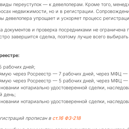
е виды переуступок — к девелоперам. Кроме того, мен
просах недвижимости, но и в регистрации. Сопровожден
оны девелопера упрощает и ускоряет процесс регистрац
а документов и проверка посредниками не ограничена п
ыстро завершится сделка, поэтому лучше всего выбират
реестре:
 рабочих дней;
ямую через Росреестр — 7 рабочих дней, через МФЦ — 
ямую через Росреестр — 5 рабочих дней, через МФЦ — 
сновании нотариально удостоверенной сделки, наследова
й день;
сновании нотариально удостоверенной сделки, наследов
егистраций прописан в
ст.16 ФЗ-218