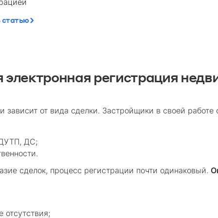
рацией
 статью
я электронная регистрация недв
и зависит от вида сделки. Застройщики в своей работе
ДУТП, ДС;
твенности.
разие сделок, процесс регистрации почти одинаковый.
О
е отсутствия;