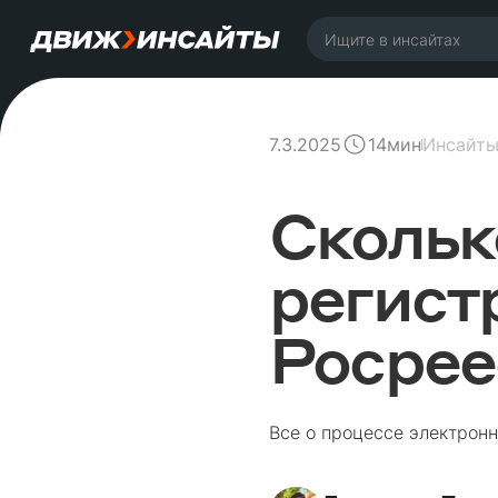
7.3.2025
Инсайт
14
мин
Скольк
регист
Росрее
Все о процессе электрон