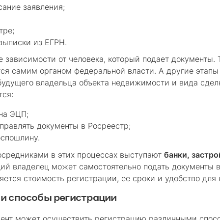
ание заявления;
тре;
выписки из ЕГРН.
е зависимости от человека, который подает документы. 
ся самим органом федеральной власти. А другие этапы
будущего владельца объекта недвижимости и вида сдел
тся:
на ЭЦП;
тправлять документы в Росреестр;
оспошлину.
осредниками в этих процессах выступают
банки, застр
щий владелец может самостоятельно подать документы в
яется стоимость регистрации, ее сроки и удобство для 
и способы регистрации
иент может осуществить регистрацию различными спос