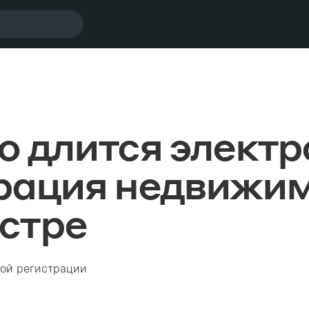
ы
о длится элект
рация недвижим
стре
ной регистрации