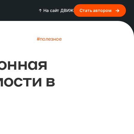
↑ На сайт ДВИЖ
Стать автором
#
полезное
ронная
ости в