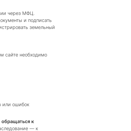
ции через МФЦ.
документы и подписать
гистрировать земельный
ом сайте необходимо
в или ошибок
о обращаться к
наследование — к