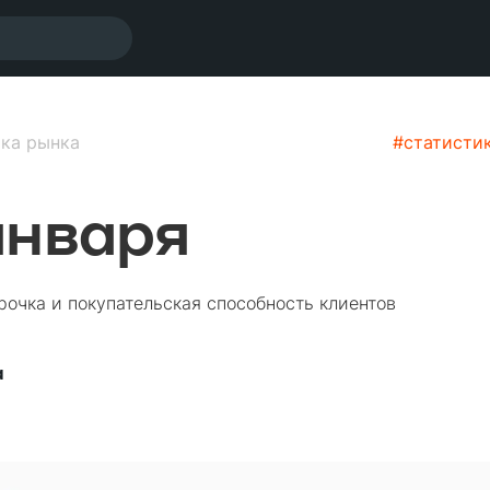
ка рынка
#
статисти
января
рочка и покупательская способность клиентов
а