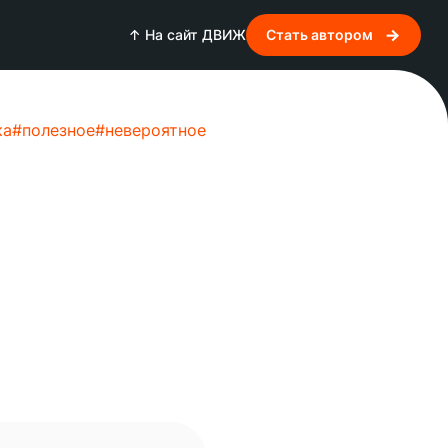
↑ На сайт ДВИЖ
Стать автором
ка
#
полезное
#
невероятное