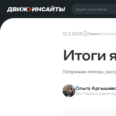
12.2.2025
Аналити
5
мин
Итоги 
Потерянная ипотека, расс
Ольга Аргышев
Экс-главный редактор