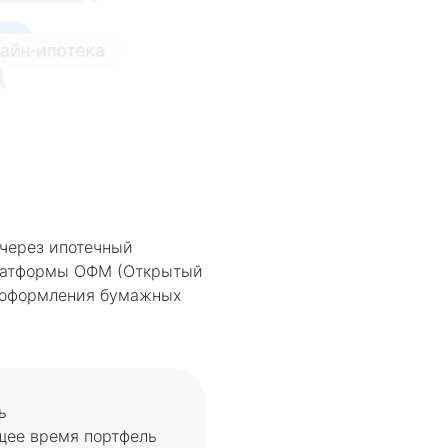
 через ипотечный
платформы ОФМ (Открытый
и оформления бумажных
ь
щее время портфель