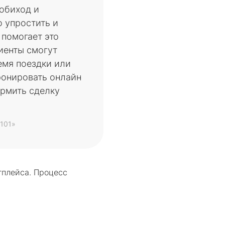
 обиход и
 упростить и
 помогает это
иенты смогут
емя поездки или
бронировать онлайн
ормить сделку
101»
тплейса. Процесс