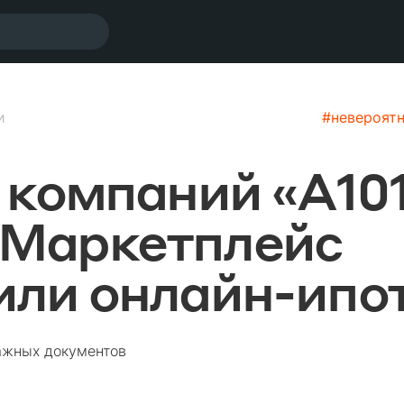
и
#
невероят
 компаний «А101
Маркетплейс
ли онлайн-ипо
мажных документов