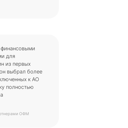
д финансовыми
ми для
ин из первых
 он выбрал более
дключенных к АО
ку полностью
ра
артнерами ОФМ