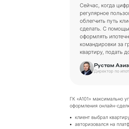
Сейчас, когда циф
регулярное пользо
облегчить путь кл
сделать. С помощь
оформлять ипотечн
командировки за г
квартиру, подать 
Рустам Азиз
Директор по ипо
ГК «А101» максимально у
оформления онлайн-сделк
клиент выбрал квартир
авторизовался на плат