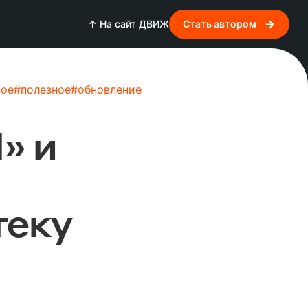
↑ На сайт ДВИЖ
Стать автором
ное
#
полезное
#
обновление
» и
теку