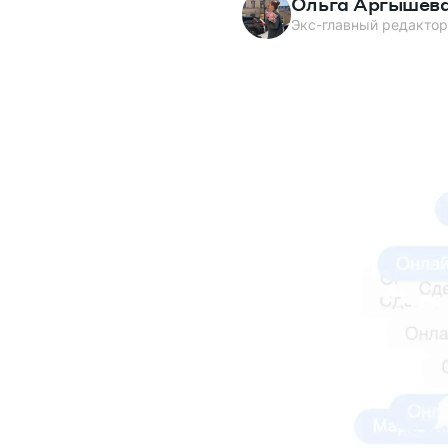
Ольга Аргышев
Экс-главный редактор