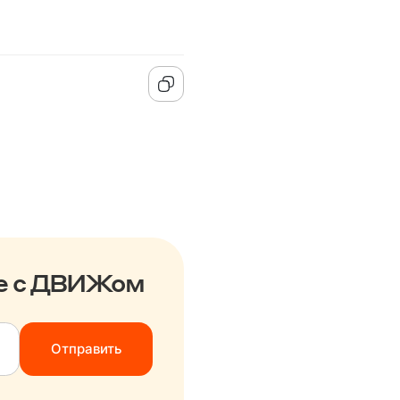
те с ДВИЖом